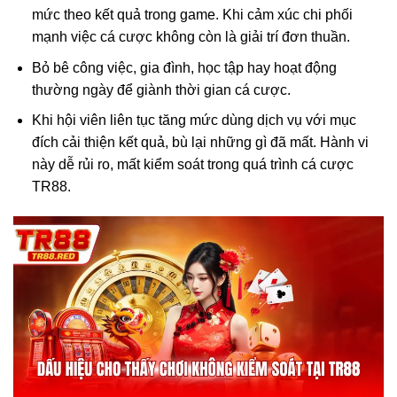
mức theo kết quả trong game. Khi cảm xúc chi phối
mạnh việc cá cược không còn là giải trí đơn thuần.
Bỏ bê công việc, gia đình, học tập hay hoạt động
thường ngày để giành thời gian cá cược.
Khi hội viên liên tục tăng mức dùng dịch vụ với mục
đích cải thiện kết quả, bù lại những gì đã mất. Hành vi
này dễ rủi ro, mất kiểm soát trong quá trình cá cược
TR88.