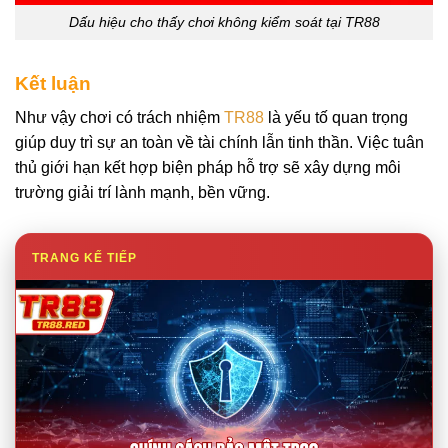
Dấu hiệu cho thấy chơi không kiểm soát tại TR88
Kết luận
Như vậy chơi có trách nhiệm
TR88
là yếu tố quan trọng
giúp duy trì sự an toàn về tài chính lẫn tinh thần. Việc tuân
thủ giới hạn kết hợp biện pháp hỗ trợ sẽ xây dựng môi
trường giải trí lành mạnh, bền vững.
TRANG KẾ TIẾP