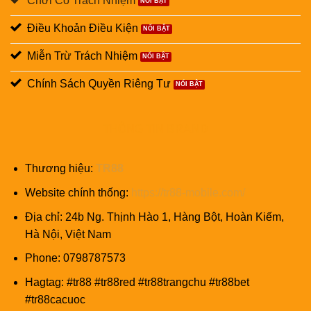
Chơi Có Trách Nhiệm
Điều Khoản Điều Kiện
Miễn Trừ Trách Nhiệm
Chính Sách Quyền Riêng Tư
THÔNG TIN BRAND
Thương hiệu:
TR88
Website chính thống:
https://tr88-mobile.com/
Địa chỉ:
24b Ng. Thịnh Hào 1, Hàng Bột, Hoàn Kiếm,
Hà Nội, Việt Nam
Phone:
0798787573
Hagtag:
#tr88 #tr88red #tr88trangchu #tr88bet
#tr88cacuoc